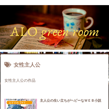
女性主人公
女性主人公の作品
主人公の生い立ちがヘビーなＷＥＢ小説
おすすめ【ＷＥＢ小説】