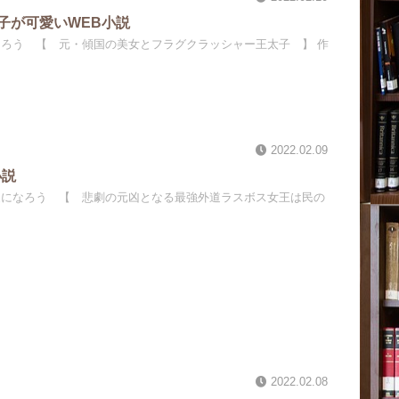
子が可愛いWEB小説
なろう 【 元・傾国の美女とフラグクラッシャー王太子 】 作
2022.02.09
小説
家になろう 【 悲劇の元凶となる最強外道ラスボス女王は民の
2022.02.08