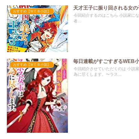
天才王子に振り回される女の
おすすめ【ＷＥＢ小説】
今回紹介するのはこちら 小説家に
者...
毎日連載がすごすぎるWEB
おすすめ【ＷＥＢ小説】
今回紹介させていただくのは 小説
為に尽くします。〜ラス...