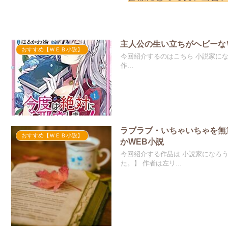
主人公の生い立ちがヘビーな
おすすめ【ＷＥＢ小説】
今回紹介するのはこちら 小説家に
作...
ラブラブ・いちゃいちゃを無
おすすめ【ＷＥＢ小説】
かWEB小説
今回紹介する作品は 小説家になろ
た。】 作者は左リ...