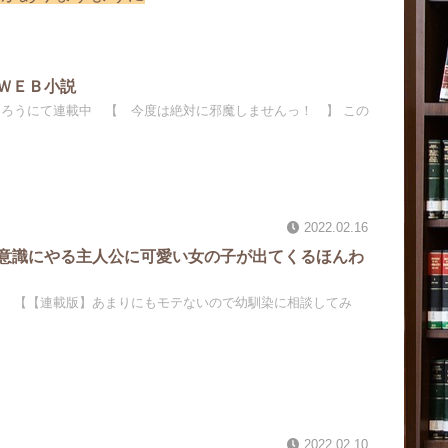
ＷＥＢ小説
なろうにて連載中 【 今度は絶対に邪魔しませんっ！ 】 この
2022.02.16
意識にやる主人公に可愛い女の子が出てくるほんわ
う 【【連載版】あまりにもモテないので幼馴染に相談してみ
2022.02.10