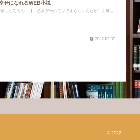
幸せになれるWEB小説
説家になろうの 【 乙女ゲーのモブですらないんだが 】略し
2022.02.07
© 2022 .